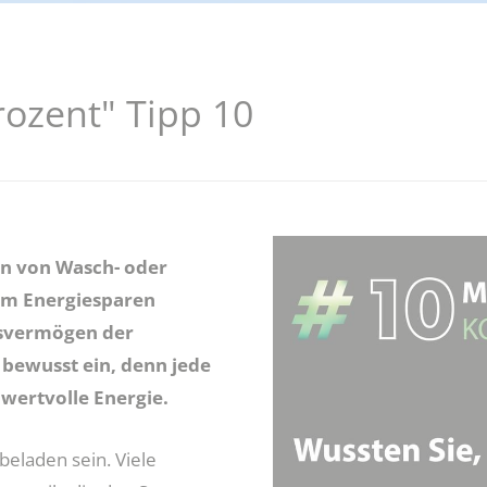
dung
Jobcenter-App
rozent" Tipp 10
Vorabprüfung Mietangebot
en von Wasch- oder
um Energiesparen
ngsvermögen der
bewusst ein, denn jede
wertvolle Energie.
eladen sein. Viele