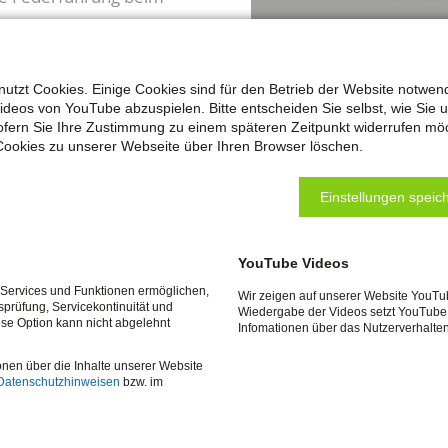
Kommunikation,
 Sabine Räck liegt. Sie
 März arbeitenden
utzt Cookies. Einige Cookies sind für den Betrieb der Website notwen
Videos von YouTube abzuspielen. Bitte entscheiden Sie selbst, wie Sie 
ab eingesetzten und von
fern Sie Ihre Zustimmung zu einem späteren Zeitpunkt widerrufen mö
ikation von
Cookies zu unserer Webseite über Ihren Browser löschen.
Einstellungen speich
ie örtlichen
haften, die EWR GmbH,
YouTube Videos
trale, das Allee-Center
e Services und Funktionen ermöglichen,
Wir zeigen auf unserer Website YouTu
tsprüfung, Servicekontinuität und
Wiedergabe der Videos setzt YouTube 
ädtische Fachdienste.
ese Option kann nicht abgelehnt
Infomationen über das Nutzerverhalte
onen über die Inhalte unserer Website
gne „Remscheid spart 20
Datenschutzhinweisen
bzw. im