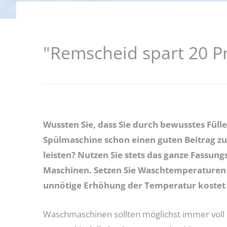
darfe, Erstausstattungen und Schulbücher
Förderung beruflicher Weiterbil
g und Teilhabe
Weitere Fördermöglichkeiten
"Remscheid spart 20 P
Wussten Sie, dass Sie durch bewusstes Füll
Spülmaschine schon einen guten Beitrag z
leisten? Nutzen Sie stets das ganze Fassu
Maschinen. Setzen Sie Waschtemperaturen 
unnötige Erhöhung der Temperatur kostet 
Waschmaschinen sollten möglichst immer voll b