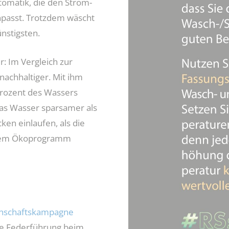
omatik, die den Strom-
passt. Trotzdem wäscht
nstigsten.
: Im Vergleich zur
nachhaltiger. Mit ihm
Prozent des Wassers
das Wasser sparsamer als
ken einlaufen, als die
t dem Ökoprogramm
nschaftskampagne
che Federführung beim