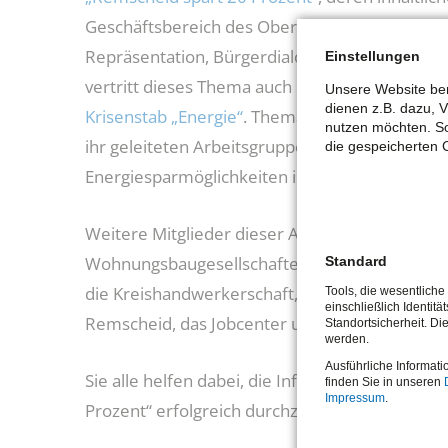
Geschäftsbereich des Oberbürgermeisters – 
Repräsentation, Bürgerdialog unter Leitung von
Einstellungen
vertritt dieses Thema auch in dem seit Anfang
Unsere Website ben
dienen z.B. dazu, 
Krisenstab „Energie“
. Thema der vom Krisenst
nutzen möchten. So
ihr geleiteten Arbeitsgruppe 2 ist die Kommun
die gespeicherten 
Energiesparmöglichkeiten in die Öffentlichkeit.
Weitere Mitglieder dieser Arbeitsgruppe sind d
Wohnungsbaugesellschaften und -genossensc
Standard
die Kreishandwerkerschaft, die Verbraucherzen
Tools, die wesentlich
einschließlich Identitä
Remscheid, das Jobcenter und verschiedene st
Standortsicherheit. Di
werden.
Ausführliche Informati
Sie alle helfen dabei, die Informationskampa
finden Sie in unseren
Impressum
.
Prozent“ erfolgreich durchzuführen.