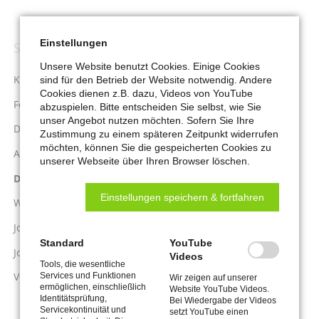
Einstellungen
SERVICE
Navigation
überspringen
Unsere Website benutzt Cookies. Einige Cookies
Kontakt
sind für den Betrieb der Website notwendig. Andere
Cookies dienen z.B. dazu, Videos von YouTube
Feedback / Beschwerden
abzuspielen. Bitte entscheiden Sie selbst, wie Sie
unser Angebot nutzen möchten. Sofern Sie Ihre
Datenschutz
Zustimmung zu einem späteren Zeitpunkt widerrufen
möchten, können Sie die gespeicherten Cookies zu
Aktuelle Weisungen
unserer Webseite über Ihren Browser löschen.
Download-Center
Einstellungen speichern & fortfahren
Wichtige Adressen
Jobcenter.digital
Standard
YouTube
Jobcenter-App
Videos
Tools, die wesentliche
Vorabprüfung Mietangebot
Services und Funktionen
Wir zeigen auf unserer
ermöglichen, einschließlich
Website YouTube Videos.
Identitätsprüfung,
Bei Wiedergabe der Videos
Servicekontinuität und
setzt YouTube einen