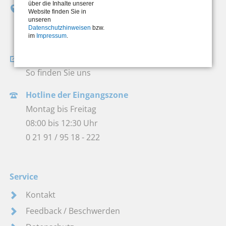
über die Inhalte unserer
Jobcenter Remscheid
Website finden Sie in
unseren
Bismarckstraße 8-10
Datenschutzhinweisen
bzw.
42853 Remscheid
im
Impressum
.
Wegbeschreibung
So finden Sie uns
Hotline der Eingangszone
Montag bis Freitag
08:00 bis 12:30 Uhr
0 21 91 / 95 18 - 222
Service
Kontakt
Feedback / Beschwerden