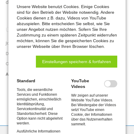
der
Servicestelle SGB II
.
Unsere Website benutzt Cookies. Einige Cookies
sind für den Betrieb der Website notwendig. Andere
Cookies dienen z.B. dazu, Videos von YouTube
abzuspielen. Bitte entscheiden Sie selbst, wie Sie
ÜBER UNS
Navigation
unser Angebot nutzen möchten. Sofern Sie Ihre
Zustimmung zu einem späteren Zeitpunkt widerrufen
überspringen
möchten, können Sie die gespeicherten Cookies zu
Jobcenter Remscheid
unserer Webseite über Ihren Browser löschen.
Dienstleistungen
Einstellungen speichern & fortfahren
Organisation & Gremien
Arbeiten im Jobcenter
Standard
YouTube
Videos
Tools, die wesentliche
Services und Funktionen
Wir zeigen auf unserer
ermöglichen, einschließlich
Website YouTube Videos.
Identitätsprüfung,
Bei Wiedergabe der Videos
Servicekontinuität und
setzt YouTube einen
Standortsicherheit. Diese
Cookie, der Infomationen
Option kann nicht abgelehnt
über das Nutzerverhalten
werden.
sammelt.
Ausführliche Informationen