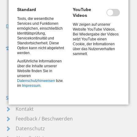
Bismarckstraße 8-10
Standard
YouTube
42853 Remscheid
Videos
Tools, die wesentliche
Services und Funktionen
Wir zeigen auf unserer
Wegbeschreibung
ermöglichen, einschließlich
Website YouTube Videos.
Identitätsprüfung,
So finden Sie uns
Bei Wiedergabe der Videos
Servicekontinuität und
setzt YouTube einen
Standortsicherheit. Diese
Cookie, der Infomationen
Hotline der Eingangszone
Option kann nicht abgelehnt
über das Nutzerverhalten
werden.
sammelt.
Montag bis Freitag
Ausführliche Informationen
08:00 bis 12:30 Uhr
über die Inhalte unserer
Website finden Sie in
0 21 91 / 95 18 - 222
unseren
Datenschutzhinweisen
bzw.
im
Impressum
.
Service
Kontakt
Feedback / Beschwerden
Datenschutz