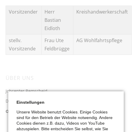
Vorsitzender
Herr
Kreishandwerkerschaft
Bastian
Eidloth
stellv.
Frau Ute
AG Wohlfahrtspflege
Vorsitzende
Feldbrügge
ÜBER UNS
Navigation
überspringen
Jobcenter Remscheid
Dienstleistungen
Einstellungen
Organisation & Gremien
Unsere Website benutzt Cookies. Einige Cookies
sind für den Betrieb der Website notwendig. Andere
Geschäftsführung
Cookies dienen z.B. dazu, Videos von YouTube
abzuspielen. Bitte entscheiden Sie selbst, wie Sie
Trägerversammlung