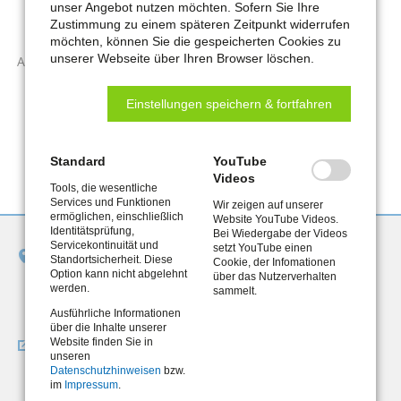
unser Angebot nutzen möchten. Sofern Sie Ihre
Zustimmung zu einem späteren Zeitpunkt widerrufen
Beirat
möchten, können Sie die gespeicherten Cookies zu
unserer Webseite über Ihren Browser löschen.
Arbeiten im Jobcenter
Einstellungen speichern & fortfahren
Standard
YouTube
Videos
Tools, die wesentliche
Services und Funktionen
Wir zeigen auf unserer
ermöglichen, einschließlich
Website YouTube Videos.
Identitätsprüfung,
Bei Wiedergabe der Videos
Servicekontinuität und
setzt YouTube einen
Jobcenter Remscheid
Standortsicherheit. Diese
Cookie, der Infomationen
Option kann nicht abgelehnt
Bismarckstraße 8-10
über das Nutzerverhalten
werden.
sammelt.
42853 Remscheid
Ausführliche Informationen
über die Inhalte unserer
Wegbeschreibung
Website finden Sie in
unseren
So finden Sie uns
Datenschutzhinweisen
bzw.
im
Impressum
.