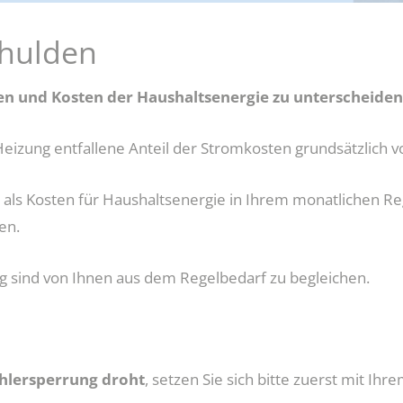
dung
chulden
Jobcenter-App
Vorabprüfung Mietangebot
en und Kosten der Haushaltsenergie zu unterscheiden
e Heizung entfallene Anteil der Stromkosten grundsätzli
nd als Kosten für Haushaltsenergie in Ihrem monatlichen 
en.
 sind von Ihnen aus dem Regelbedarf zu begleichen.
hlersperrung droht
, setzen Sie sich bitte zuerst mit I