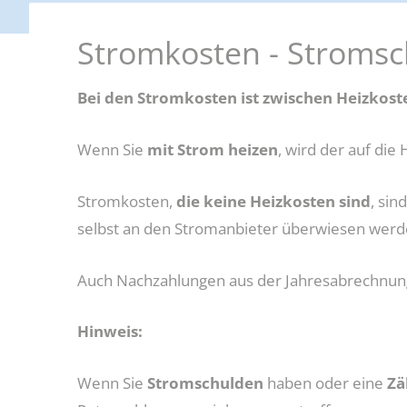
darfe, Erstausstattungen und Schulbücher
Förderung beruflicher Weiterbil
Stromkosten - Stroms
g und Teilhabe
Weitere Fördermöglichkeiten
Bei den Stromkosten ist zwischen Heizkost
Wenn Sie
mit Strom heizen
, wird der auf di
Stromkosten,
die keine Heizkosten sind
, si
selbst an den Stromanbieter überwiesen werd
Auch Nachzahlungen aus der Jahresabrechnung
Hinweis:
Wenn Sie
Stromschulden
haben oder eine
Zä