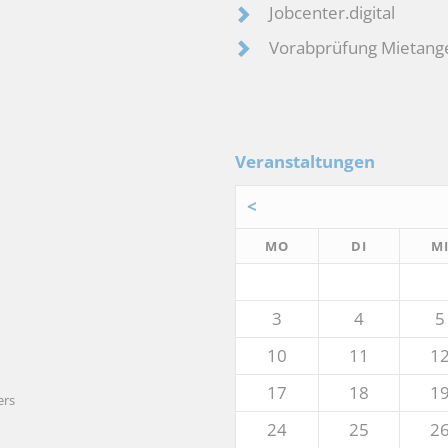
Jobcenter.digital
Vorabprüfung Mietang
Veranstaltungen
<
NTAG
ENSTAG
MO
DI
M
3
4
5
10
11
1
17
18
1
ers
24
25
2