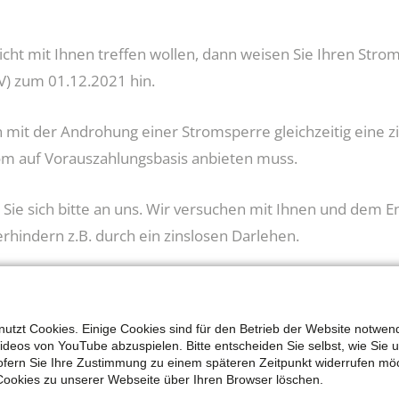
cht mit Ihnen treffen wollen, dann weisen Sie Ihren Stro
) zum 01.12.2021 hin.
n mit der Androhung einer Stromsperre gleichzeitig eine 
om auf Vorauszahlungsbasis anbieten muss.
 Sie sich bitte an uns. Wir versuchen mit Ihnen und dem
rhindern z.B. durch ein zinslosen Darlehen.
e hier:
utzt Cookies. Einige Cookies sind für den Betrieb der Website notwen
Videos von YouTube abzuspielen. Bitte entscheiden Sie selbst, wie Sie 
fern Sie Ihre Zustimmung zu einem späteren Zeitpunkt widerrufen mö
gerne zum Thema "Strom sparen".
Cookies zu unserer Webseite über Ihren Browser löschen.