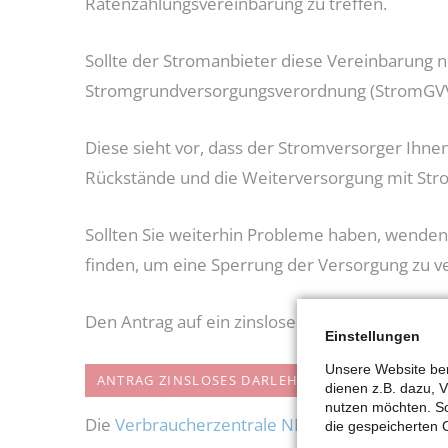
Ratenzahlungsvereinbarung zu treffen.
Sollte der Stromanbieter diese Vereinbarung ni
Stromgrundversorgungsverordnung (StromGVV
Diese sieht vor, dass der Stromversorger Ihne
Rückstände und die Weiterversorgung mit Str
Sollten Sie weiterhin Probleme haben, wenden
finden, um eine Sperrung der Versorgung zu ve
Den Antrag auf ein zinsloses Darlehen finden Si
Einstellungen
Unsere Website ben
ANTRAG ZINSLOSES DARLEHEN
dienen z.B. dazu, 
nutzen möchten. So
Die
Verbraucherzentrale NRW
informiert Sie 
die gespeicherten 