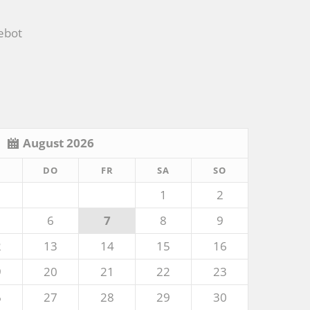
ebot
August 2026
TTWOCH
NNERSTAG
EITAG
MSTAG
NNTAG
I
DO
FR
SA
SO
1
2
6
7
8
9
2
13
14
15
16
9
20
21
22
23
6
27
28
29
30