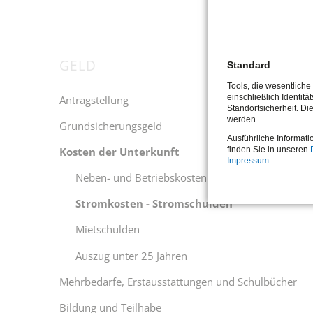
GELD
Navigation
Standard
überspringen
Tools, die wesentlich
einschließlich Identitä
Antragstellung
Standortsicherheit. Di
werden.
Grundsicherungsgeld
Ausführliche Informati
Kosten der Unterkunft
finden Sie in unseren
Impressum
.
Neben- und Betriebskosten
Stromkosten - Stromschulden
Mietschulden
Auszug unter 25 Jahren
Mehrbedarfe, Erstausstattungen und Schulbücher
Bildung und Teilhabe