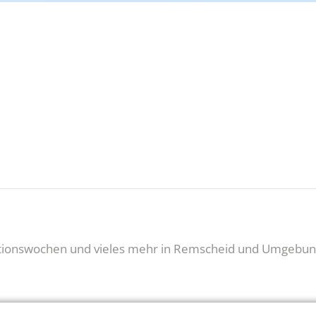
dung
Jobcenter-App
Vorabprüfung Mietangebot
tionswochen und vieles mehr in Remscheid und Umgebu