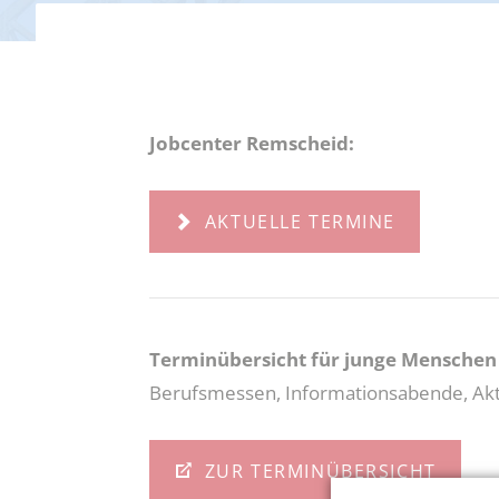
darfe, Erstausstattungen und Schulbücher
Förderung beruflicher Weiterbil
g und Teilhabe
Weitere Fördermöglichkeiten
Jobcenter Remscheid:
AKTUELLE TERMINE
Terminübersicht für junge Menschen
Berufsmessen, Informationsabende, Ak
ZUR TERMINÜBERSICHT