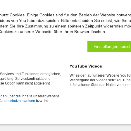
utzt Cookies. Einige Cookies sind für den Betrieb der Website notwen
Videos von YouTube abzuspielen. Bitte entscheiden Sie selbst, wie Sie 
fern Sie Ihre Zustimmung zu einem späteren Zeitpunkt widerrufen mö
Cookies zu unserer Webseite über Ihren Browser löschen.
tung im Erwerbsleben
Einstellungen speich
YouTube Videos
e Services und Funktionen ermöglichen,
Wir zeigen auf unserer Website YouTu
tsprüfung, Servicekontinuität und
Wiedergabe der Videos setzt YouTube 
ese Option kann nicht abgelehnt
Infomationen über das Nutzerverhalte
onen über die Inhalte unserer Website
Datenschutzhinweisen
bzw. im