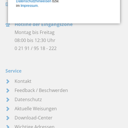
Datenschutzhinweisen
bzw.
Wegbeschreibung
im
Impressum
.
So finden Sie uns
Hotline der Eingangszone
Montag bis Freitag
08:00 bis 12:30 Uhr
0 21 91 / 95 18 - 222
Service
Kontakt
Feedback / Beschwerden
Datenschutz
Aktuelle Weisungen
Download-Center
Wichtige Adressen