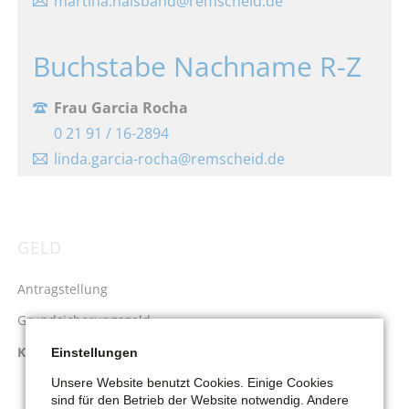
martina.halsband@remscheid.de
Buchstabe Nachname R-Z
Frau Garcia Rocha
0 21 91 / 16-2894
linda.garcia-rocha@remscheid.de
GELD
Navigation
überspringen
Antragstellung
Grundsicherungsgeld
Kosten der Unterkunft
Einstellungen
Unsere Website benutzt Cookies. Einige Cookies
Neben- und Betriebskosten
sind für den Betrieb der Website notwendig. Andere