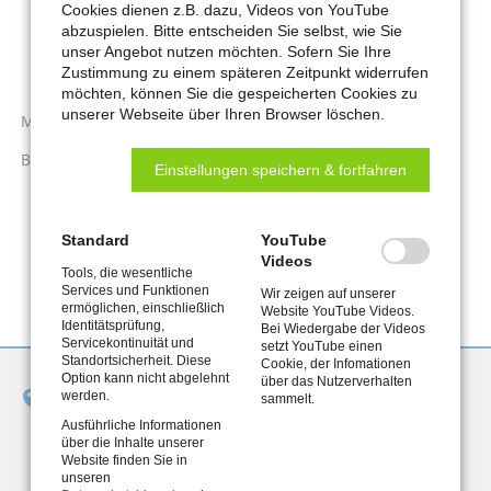
Stromkosten - Stromschulden
Cookies dienen z.B. dazu, Videos von YouTube
abzuspielen. Bitte entscheiden Sie selbst, wie Sie
Mietschulden
unser Angebot nutzen möchten. Sofern Sie Ihre
Zustimmung zu einem späteren Zeitpunkt widerrufen
Auszug unter 25 Jahren
möchten, können Sie die gespeicherten Cookies zu
unserer Webseite über Ihren Browser löschen.
Mehrbedarfe, Erstausstattungen und Schulbücher
Bildung und Teilhabe
Einstellungen speichern & fortfahren
Standard
YouTube
Videos
Tools, die wesentliche
Services und Funktionen
Wir zeigen auf unserer
ermöglichen, einschließlich
Website YouTube Videos.
Identitätsprüfung,
Bei Wiedergabe der Videos
Servicekontinuität und
setzt YouTube einen
Standortsicherheit. Diese
Cookie, der Infomationen
Option kann nicht abgelehnt
über das Nutzerverhalten
Jobcenter Remscheid
werden.
sammelt.
Bismarckstraße 8-10
Ausführliche Informationen
über die Inhalte unserer
42853 Remscheid
Website finden Sie in
unseren