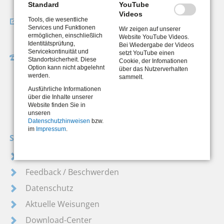
Standard
YouTube
Videos
Wegbeschreibung
Tools, die wesentliche
Services und Funktionen
Wir zeigen auf unserer
So finden Sie uns
ermöglichen, einschließlich
Website YouTube Videos.
Identitätsprüfung,
Bei Wiedergabe der Videos
Servicekontinuität und
setzt YouTube einen
Hotline der Eingangszone
Standortsicherheit. Diese
Cookie, der Infomationen
Option kann nicht abgelehnt
Montag bis Freitag
über das Nutzerverhalten
werden.
sammelt.
08:00 bis 12:30 Uhr
Ausführliche Informationen
0 21 91 / 95 18 - 222
über die Inhalte unserer
Website finden Sie in
unseren
Datenschutzhinweisen
bzw.
im
Impressum
.
Service
Kontakt
Feedback / Beschwerden
Datenschutz
Aktuelle Weisungen
Download-Center