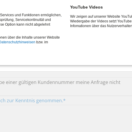
ildung durchführen?
YouTube Videos
e Services und Funktionen ermöglichen,
Wir zeigen auf unserer Website YouTu
tsprüfung, Servicekontinuität und
Wiedergabe der Videos setzt YouTube 
ese Option kann nicht abgelehnt
Infomationen über das Nutzerverhalte
onen über die Inhalte unserer Website
Datenschutzhinweisen
bzw. im
gabe einer gültigen Kundennummer meine Anfrage nicht
 ich zur Kenntnis genommen.*