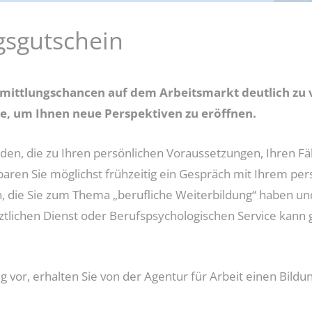
gsgutschein
Jobcenter-App
Vorabprüfung Mietangebot
mittlungschancen auf dem Arbeitsmarkt deutlich zu ve
ie, um Ihnen neue Perspektiven zu eröffnen.
nden, die zu Ihren persönlichen Voraussetzungen, Ihren Fä
ren Sie möglichst frühzeitig ein Gespräch mit Ihrem per
, die Sie zum Thema „berufliche Weiterbildung“ haben und
rztlichen Dienst oder Berufspsychologischen Service kann 
g vor, erhalten Sie von der Agentur für Arbeit einen Bil