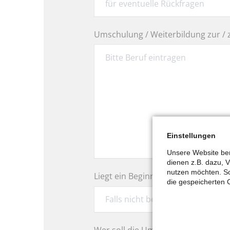
Pflichtfeld
Umschulung / Weiterbildung zur /
Einstellungen
Unsere Website ben
dienen z.B. dazu, 
nutzen möchten. So
Liegt ein Beginndatum vor?
die gespeicherten 