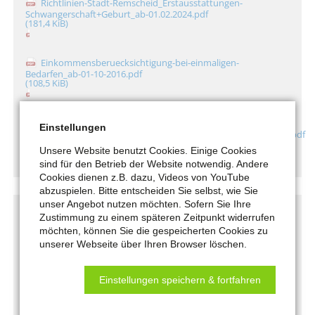
Richtlinien-Stadt-Remscheid_Erstausstattungen-
Schwangerschaft+Geburt_ab-01.02.2024.pdf
(181,4 KiB)
Einkommensberuecksichtigung-bei-einmaligen-
Bedarfen_ab-01-10-2016.pdf
(108,5 KiB)
KdU-Richtlinien-
Einstellungen
Remscheid_Erstausstattung_Wohnung+Hausrat_ab_01.03.2024.pdf
(215,2 KiB)
Unsere Website benutzt Cookies. Einige Cookies
sind für den Betrieb der Website notwendig. Andere
Cookies dienen z.B. dazu, Videos von YouTube
abzuspielen. Bitte entscheiden Sie selbst, wie Sie
unser Angebot nutzen möchten. Sofern Sie Ihre
Zustimmung zu einem späteren Zeitpunkt widerrufen
Links
möchten, können Sie die gespeicherten Cookies zu
unserer Webseite über Ihren Browser löschen.
Allgemeine Informationen zum
Einstellungen speichern & fortfahren
Grundsicherungsgeld der Bundesagentur für
Arbeit: