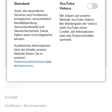
Standard
YouTube
Videos
Tools, die wesentliche
WWW.ARBEITSAGENTUR.DE
Services und Funktionen
Wir zeigen auf unserer
ermöglichen, einschließlich
Website YouTube Videos.
Identitätsprüfung,
Bei Wiedergabe der Videos
Servicekontinuität und
setzt YouTube einen
Weisungen und Wissensdatenbankbeiträge der
Standortsicherheit. Diese
Cookie, der Infomationen
Option kann nicht abgelehnt
über das Nutzerverhalten
Bundesagentur für Arbeit:
werden.
sammelt.
Ausführliche Informationen
über die Inhalte unserer
WEISUNGSSAMMLUNGEN
Website finden Sie in
unseren
Datenschutzhinweisen
bzw.
im
Impressum
.
SERVICE
Navigation
überspringen
Kontakt
Feedback / Beschwerden