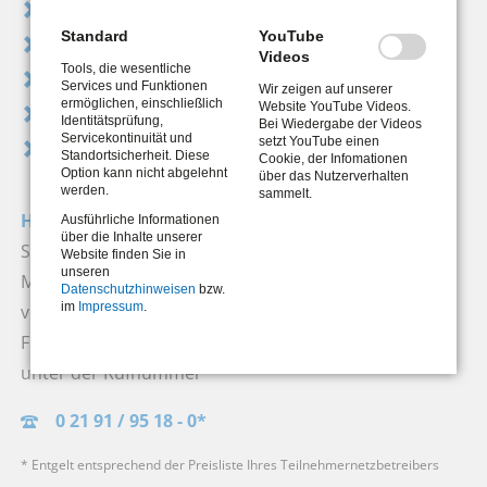
Aktuelle Weisungen
Standard
YouTube
Download-Center
Videos
Tools, die wesentliche
Wichtige Adressen
Services und Funktionen
Wir zeigen auf unserer
ermöglichen, einschließlich
Website YouTube Videos.
Jobcenter.digital
Identitätsprüfung,
Bei Wiedergabe der Videos
Servicekontinuität und
setzt YouTube einen
Vorabprüfung Mietangebot
Standortsicherheit. Diese
Cookie, der Infomationen
Option kann nicht abgelehnt
über das Nutzerverhalten
werden.
sammelt.
Hotline des Servicecenters
Ausführliche Informationen
über die Inhalte unserer
Sie erreichen unser Servicecenter
Website finden Sie in
unseren
Montag bis Donnerstag
Datenschutzhinweisen
bzw.
im
Impressum
.
von 08:00 bis 18:00 Uhr und
Freitag von 08:00 bis 14:00 Uhr
unter der Rufnummer
0 21 91 / 95 18 - 0*
* Entgelt entsprechend der Preisliste Ihres Teilnehmernetzbetreibers