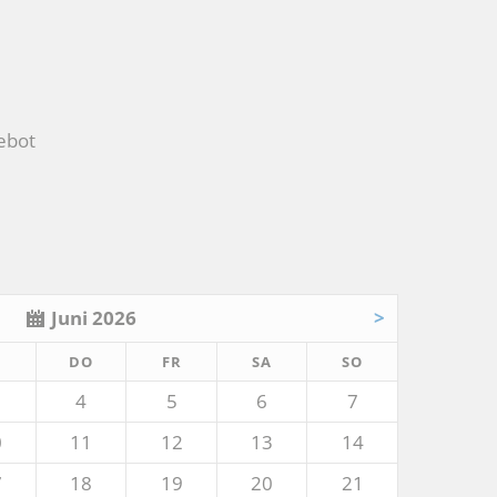
ebot
Juni 2026
>
TTWOCH
NNERSTAG
EITAG
MSTAG
NNTAG
I
DO
FR
SA
SO
4
5
6
7
0
11
12
13
14
7
18
19
20
21