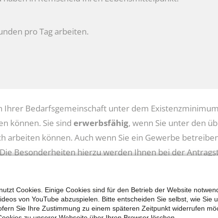
unden pro Tag arbeiten.
Ihrer Bedarfsgemeinschaft unter dem Existenzminimum l
ten können. Sie sind
erwerbsfähig
, wenn Sie unter den ü
ch arbeiten können. Auch wenn Sie ein Gewerbe betreiben 
Die Besonderheiten hierzu werden Ihnen bei der Antragste
rangig Leistungen wie z.B. Berufsausbildungsbeihilfe (BAB
utzt Cookies. Einige Cookies sind für den Betrieb der Website notwen
im Merkblatt Bürgergeld und im dazugehörigen Einleg
Videos von YouTube abzuspielen. Bitte entscheiden Sie selbst, wie Sie 
fern Sie Ihre Zustimmung zu einem späteren Zeitpunkt widerrufen mö
Cookies zu unserer Webseite über Ihren Browser löschen.