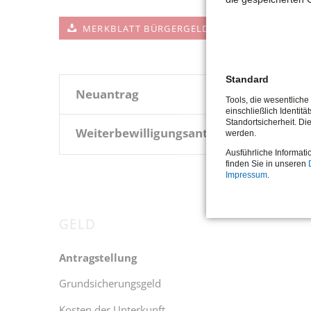
MERKBLATT BÜRGERGELD / GRUNDSICHERUN
Standard
Neuantrag
Tools, die wesentlich
einschließlich Identitä
Standortsicherheit. Di
Weiterbewilligungsantrag
werden.
Ausführliche Informati
finden Sie in unseren
Impressum
.
GELD
Navigation
überspringen
Antragstellung
Grundsicherungsgeld
Kosten der Unterkunft