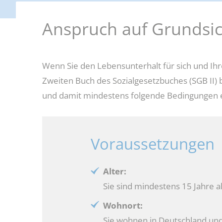
darfe, Erstausstattungen und Schulbücher
Förderung beruflicher Weiterbil
Anspruch auf Grundsi
g und Teilhabe
Weitere Fördermöglichkeiten
Wenn Sie den Lebensunterhalt für sich und Ihr
Zweiten Buch des Sozialgesetzbuches (SGB II) 
und damit mindestens folgende Bedingungen e
Voraussetzungen
Alter:
Sie sind mindestens 15 Jahre al
Wohnort:
Sie wohnen in Deutschland un