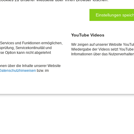
GSGELD
Einstellungen speich
YouTube Videos
e Services und Funktionen ermöglichen,
Wir zeigen auf unserer Website YouTu
tsprüfung, Servicekontinuität und
Wiedergabe der Videos setzt YouTube 
ese Option kann nicht abgelehnt
Infomationen über das Nutzerverhalte
onen über die Inhalte unserer Website
Datenschutzhinweisen
bzw. im