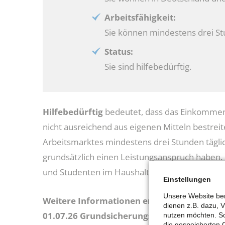
Arbeitsfähigkeit:
Sie können mindestens drei St
Status:
Sie sind hilfebedürftig.
Hilfebedürftig
bedeutet, dass das Einkommen 
nicht ausreichend aus eigenen Mitteln bestrei
Arbeitsmarktes mindestens drei Stunden tägli
grundsätzlich einen Leistungsanspruch haben. 
und Studenten im Haushalt der Eltern sind vor
Einstellungen
Unsere Website ben
Weitere Informationen erhalten Sie auch 
dienen z.B. dazu, 
01.07.26 Grundsicherungsgeld):
nutzen möchten. So
die gespeicherten 