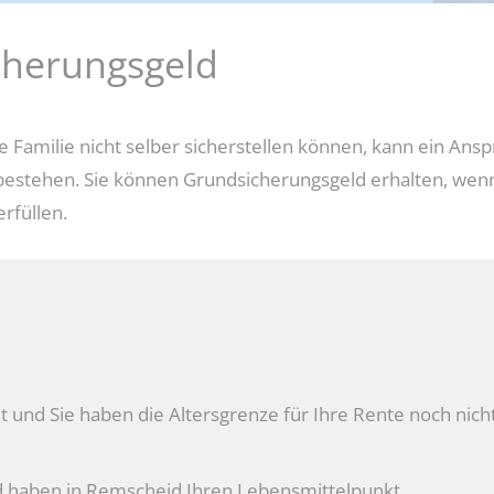
dung
cherungsgeld
Jobcenter-App
Vorabprüfung Mietangebot
e Familie nicht selber sicherstellen können, kann ein A
bestehen. Sie können Grundsicherungsgeld erhalten, wenn
rfüllen.
t und Sie haben die Altersgrenze für Ihre Rente noch nicht
d haben in Remscheid Ihren Lebensmittelpunkt.