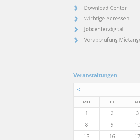
Download-Center
Wichtige Adressen
Jobcenter.digital
Vorabprüfung Mietang
Veranstaltungen
<
NTAG
ENSTAG
MO
DI
M
1
2
3
8
9
1
15
16
1