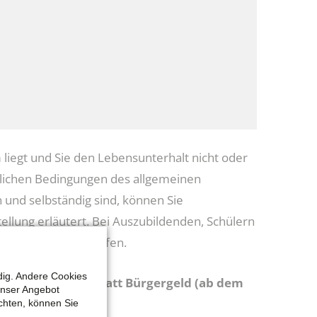
iegt und Sie den Lebensunterhalt nicht oder
blichen Bedingungen des allgemeinen
und selbständig sind, können Sie
llung erläutert. Bei Auszubildenden, Schülern
) oder BaFöG zu prüfen.
dig. Andere Cookies
eblatt zum Merkblatt Bürgergeld (ab dem
unser Angebot
chten, können Sie