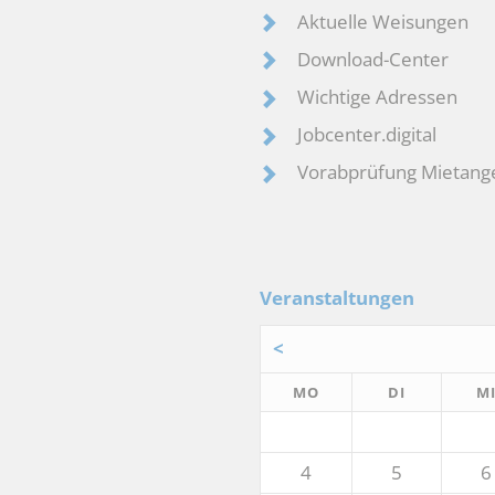
Aktuelle Weisungen
Download-Center
Wichtige Adressen
Jobcenter.digital
Vorabprüfung Mietang
Veranstaltungen
<
NTAG
ENSTAG
MO
DI
M
4
5
6