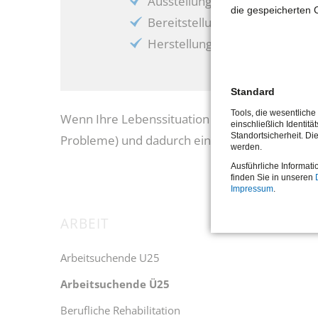
Ausstellung von Bildungsguts
die gespeicherten 
Bereitstellung und Vermittlu
Herstellung von Kontakten zu D
Standard
Tools, die wesentlich
Wenn Ihre Lebenssituation besonders schwieri
einschließlich Identitä
Standortsicherheit. Di
Probleme) und dadurch eine Integration in Ar
werden.
Ausführliche Informati
finden Sie in unseren
Impressum
.
ARBEIT
Navigation
überspringen
Arbeitsuchende U25
Arbeitsuchende Ü25
Berufliche Rehabilitation