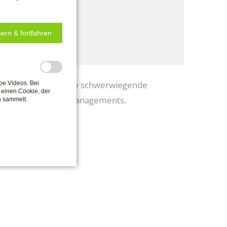
ung
ozesses u.a..
ern & fortfahren
dung und/oder weitere schwerwiegende
be Videos. Bei
einen Cookie, der
 im Rahmen des Fallmanagements.
n sammelt.