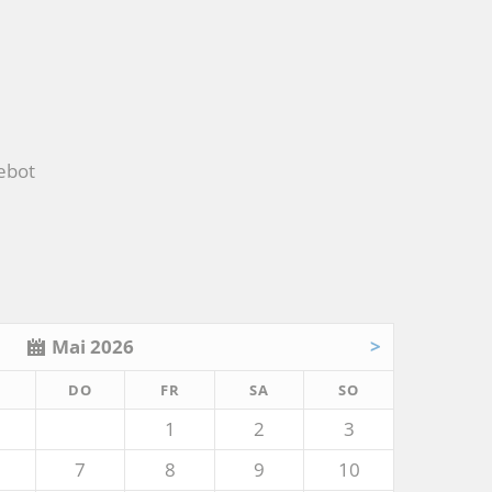
ebot
Mai 2026
>
TTWOCH
NNERSTAG
EITAG
MSTAG
NNTAG
I
DO
FR
SA
SO
1
2
3
7
8
9
10