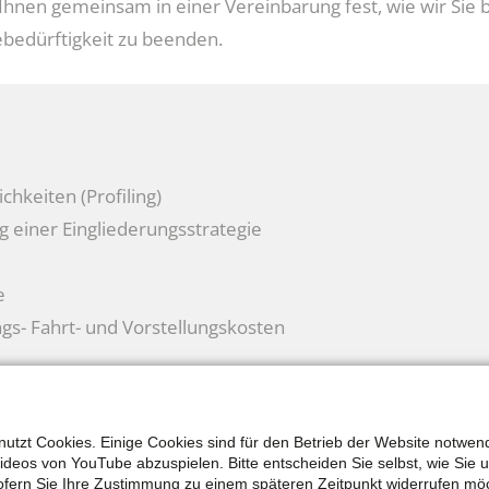
Ihnen gemeinsam in einer Vereinbarung fest, wie wir Sie 
bedürftigkeit zu beenden.
chkeiten (Profiling)
 einer Eingliederungsstrategie
e
ngs- Fahrt- und Vorstellungskosten
scheidung über Förderung einer selbstständigen Tätigkeit
utzt Cookies. Einige Cookies sind für den Betrieb der Website notwen
ber z. B. Probearbeit
Videos von YouTube abzuspielen. Bitte entscheiden Sie selbst, wie Sie 
fern Sie Ihre Zustimmung zu einem späteren Zeitpunkt widerrufen mö