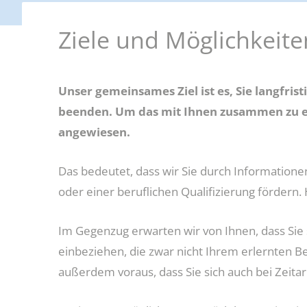
darfe, Erstausstattungen und Schulbücher
Förderung beruflicher Weiterbil
Ziele und Möglichkeite
g und Teilhabe
Weitere Fördermöglichkeiten
Unser gemeinsames Ziel ist es, Sie langfris
beenden. Um das mit Ihnen zusammen zu er
angewiesen.
Das bedeutet, dass wir Sie durch Informatione
oder einer beruflichen Qualifizierung fördern.
Im Gegenzug erwarten wir von Ihnen, dass Sie 
einbeziehen, die zwar nicht Ihrem erlernten 
außerdem voraus, dass Sie sich auch bei Zeitar