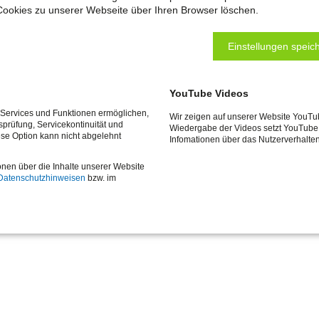
cheinen für die Teilnahme an Qualifizierungsmaßnahmen
Cookies zu unserer Webseite über Ihren Browser löschen.
ng von Arbeitsgelegenheiten mit Mehraufwandsentschädig
ritten, zur Unterstützung des individuellen Vermittlungspr
Einstellungen speich
YouTube Videos
e Services und Funktionen ermöglichen,
g ist (z. B. Sucht- oder psychische Erkrankung, Verschul
Wir zeigen auf unserer Website YouTu
tsprüfung, Servicekontinuität und
Wiedergabe der Videos setzt YouTube 
ese Option kann nicht abgelehnt
beit erschwert sein sollte, erhalten sie umgehend Hilfen
Infomationen über das Nutzerverhalte
onen über die Inhalte unserer Website
Datenschutzhinweisen
bzw. im