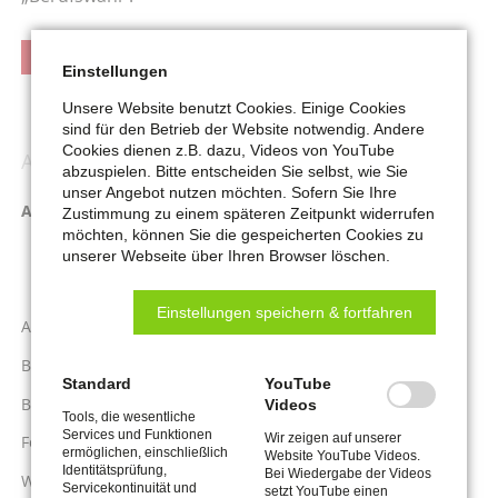
WWW.ARBEITSAGENTUR.DE/BILDUNG
Einstellungen
Unsere Website benutzt Cookies. Einige Cookies
sind für den Betrieb der Website notwendig. Andere
Cookies dienen z.B. dazu, Videos von YouTube
ARBEIT
Navigation
abzuspielen. Bitte entscheiden Sie selbst, wie Sie
überspringen
unser Angebot nutzen möchten. Sofern Sie Ihre
Arbeitsuchende U25
Zustimmung zu einem späteren Zeitpunkt widerrufen
möchten, können Sie die gespeicherten Cookies zu
Fördermaßnahmen U25
unserer Webseite über Ihren Browser löschen.
Berufsberatung
Einstellungen speichern & fortfahren
Arbeitsuchende Ü25
Berufliche Rehabilitation
Standard
YouTube
Beauftragte für Chancengleichheit am Arbeitsmarkt
Videos
Tools, die wesentliche
Services und Funktionen
Wir zeigen auf unserer
Förderung beruflicher Weiterbildung
ermöglichen, einschließlich
Website YouTube Videos.
Identitätsprüfung,
Bei Wiedergabe der Videos
Weitere Fördermöglichkeiten
Servicekontinuität und
setzt YouTube einen