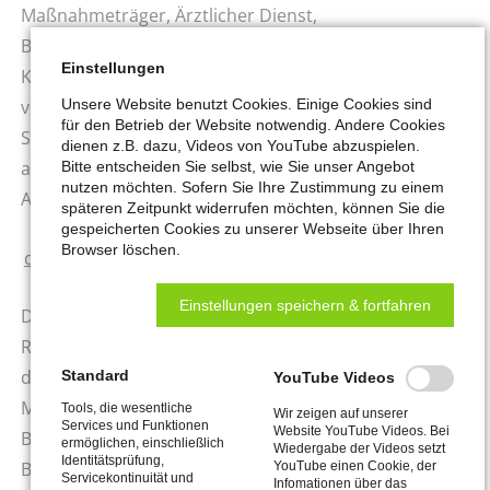
Maßnahmeträger, Ärztlicher Dienst,
Berufspsychologischer Service), Dokumentation der
Einstellungen
Kundenkontakte sowie Entscheidungen z.B. in Form
Unsere Website benutzt Cookies. Einige Cookies sind
von Beratungs- und Vermittlungsvermerken, Daten zu
für den Betrieb der Website notwendig. Andere Cookies
Stellenangeboten, Stellengesuchen (soweit nicht
dienen z.B. dazu, Videos von YouTube abzuspielen.
anonymisiert) und ggf. Rückmeldungen der
Bitte entscheiden Sie selbst, wie Sie unser Angebot
nutzen möchten. Sofern Sie Ihre Zustimmung zu einem
Arbeitgeber.
späteren Zeitpunkt widerrufen möchten, können Sie die
gespeicherten Cookies zu unserer Webseite über Ihren
Browser löschen.
d) Gesundheitsdaten
Einstellungen speichern & fortfahren
Das sind beispielsweise Daten für die Betreuung im
Reha-Bereich, Begutachtungen oder Stellungnahmen
durch den Ärztlichen Dienst der BA, den
Standard
YouTube Videos
Medizinischen Dienst der Krankenkassen, den
Tools, die wesentliche
Wir zeigen auf unserer
Services und Funktionen
Website YouTube Videos. Bei
Berufspsychologischen Service der BA (einschließlich
ermöglichen, einschließlich
Wiedergabe der Videos setzt
Identitätsprüfung,
Berufswahltest etc.) sowie ggf. durch den Technischen
YouTube einen Cookie, der
Servicekontinuität und
Infomationen über das