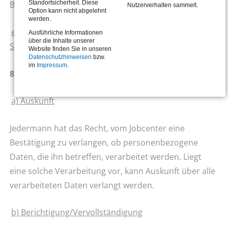
Standortsicherheit. Diese
Beratungsdienst der BA.
Nutzerverhalten sammelt.
Option kann nicht abgelehnt
werden.
e) Forschungsdaten (Befragungsdaten) und
Ausführliche Informationen
über die Inhalte unserer
Statistikdaten
Website finden Sie in unseren
Datenschutzhinweisen
bzw.
im
Impressum
.
8. Betroffenenrechte
a) Auskunft
Jedermann hat das Recht, vom Jobcenter eine
Bestätigung zu verlangen, ob personenbezogene
Daten, die ihn betreffen, verarbeitet werden. Liegt
eine solche Verarbeitung vor, kann Auskunft über alle
verarbeiteten Daten verlangt werden.
b) Berichtigung/Vervollständigung