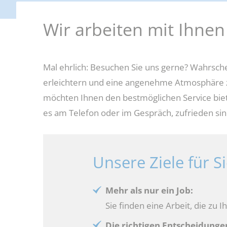
darfe, Erstausstattungen und Schulbücher
Förderung beruflicher Weiterbil
Wir arbeiten mit Ihn
g und Teilhabe
Weitere Fördermöglichkeiten
Mal ehrlich: Besuchen Sie uns gerne? Wahrschei
erleichtern und eine angenehme Atmosphäre zu
möchten Ihnen den bestmöglichen Service biete
es am Telefon oder im Gespräch, zufrieden sin
Unsere Ziele für S
Mehr als nur ein Job:
Sie finden eine Arbeit, die zu I
Die richtigen Entscheidunge