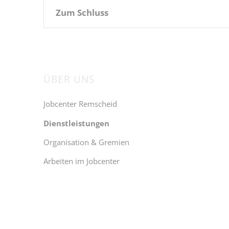
Zum Schluss
ÜBER UNS
Navigation
überspringen
Jobcenter Remscheid
Dienstleistungen
Organisation & Gremien
Arbeiten im Jobcenter