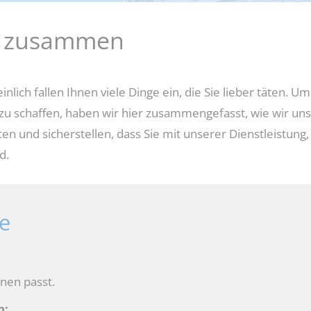
dung
en zusammen
Jobcenter-App
Vorabprüfung Mietangebot
nlich fallen Ihnen viele Dinge ein, die Sie lieber täten.
 schaffen, haben wir hier zusammengefasst, wie wir uns 
n und sicherstellen, dass Sie mit unserer Dienstleistung
d.
ie
hnen passt.
n: