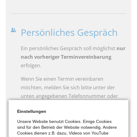
Persönliches Gespräch
Ein persönliches Gespräch soll möglichst
nur
nach vorheriger Terminvereinbarung
erfolgen.
Wenn Sie einen Termin vereinbaren
möchten, melden Sie sich bitte unter der
unten angegebenen Telefonnummer oder
unter der unten angegebenen Email-Adresse
Einstellungen
Montag bis Freitag
Unsere Website benutzt Cookies. Einige Cookies
von 8:00 Uhr bis 12:30 Uhr
sind für den Betrieb der Website notwendig. Andere
Cookies dienen z.B. dazu, Videos von YouTube
0 21 91 / 95 18 - 222