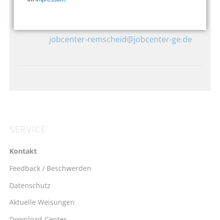
Wenn Sie uns eine E-Mail schicken
möchten, senden Sie diese bitte an
jobcenter-remscheid@jobcenter-ge.de
SERVICE
Navigation
überspringen
Kontakt
Feedback / Beschwerden
Datenschutz
Aktuelle Weisungen
Download-Center