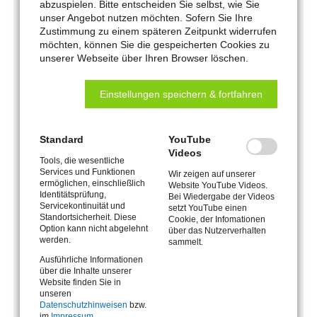
abzuspielen. Bitte entscheiden Sie selbst, wie Sie
unser Angebot nutzen möchten. Sofern Sie Ihre
oder
Zustimmung zu einem späteren Zeitpunkt widerrufen
möchten, können Sie die gespeicherten Cookies zu
jobcenter-remscheid.termin@jobcenter-
unserer Webseite über Ihren Browser löschen.
ge.de
Einstellungen speichern & fortfahren
Standard
YouTube
Außerdem erreichen Sie
Videos
Tools, die wesentliche
Services und Funktionen
Wir zeigen auf unserer
uns postalisch:
ermöglichen, einschließlich
Website YouTube Videos.
Identitätsprüfung,
Bei Wiedergabe der Videos
Servicekontinuität und
setzt YouTube einen
Standortsicherheit. Diese
Cookie, der Infomationen
Jobcenter Remscheid
Option kann nicht abgelehnt
über das Nutzerverhalten
werden.
sammelt.
Bismarckstr. 8-10
Ausführliche Informationen
42853 Remscheid
über die Inhalte unserer
Website finden Sie in
unseren
Fax: 0 21 91 / 95 18-500
Datenschutzhinweisen
bzw.
im
Impressum
.