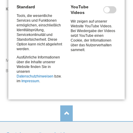
Standard
YouTube
Kosten der Unterkunft
Videos
Tools, die wesentliche
Neben- und Betriebskosten
Services und Funktionen
Wir zeigen auf unserer
ermöglichen, einschließlich
Website YouTube Videos.
Stromkosten - Stromschulden
Identitätsprüfung,
Bei Wiedergabe der Videos
Servicekontinuität und
setzt YouTube einen
Mietschulden
Standortsicherheit. Diese
Cookie, der Infomationen
Option kann nicht abgelehnt
über das Nutzerverhalten
werden.
Auszug unter 25 Jahren
sammelt.
Ausführliche Informationen
Mehrbedarfe, Erstausstattungen und Schulbücher
über die Inhalte unserer
Website finden Sie in
Bildung und Teilhabe
unseren
Datenschutzhinweisen
bzw.
im
Impressum
.