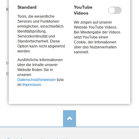
Standard
YouTube
Kosten der Unterkunft
Videos
Tools, die wesentliche
Neben- und Betriebskosten
Services und Funktionen
Wir zeigen auf unserer
ermöglichen, einschließlich
Website YouTube Videos.
Stromkosten - Stromschulden
Identitätsprüfung,
Bei Wiedergabe der Videos
Servicekontinuität und
setzt YouTube einen
Mietschulden
Standortsicherheit. Diese
Cookie, der Infomationen
Option kann nicht abgelehnt
über das Nutzerverhalten
werden.
Auszug unter 25 Jahren
sammelt.
Ausführliche Informationen
Mehrbedarfe, Erstausstattungen und Schulbücher
über die Inhalte unserer
Website finden Sie in
Bildung und Teilhabe
unseren
Datenschutzhinweisen
bzw.
im
Impressum
.