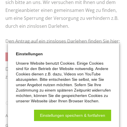
sich bitte an uns. Wir versuchen mit Ihnen und dem
Energieanbieter einen gemeinsamen Weg zu finden,
um eine Sperrung der Versorgung zu verhindern z.B.
durch ein zinslosen Darlehen.
Den Antrag auf ein zinsloses Darlehen finden Sie hier:
Einstellungen
ANTRAG ZINSLOSES DARLEHEN
Unsere Website benutzt Cookies. Einige Cookies
Die
Verbraucherzentrale NRW
informiert Sie gerne
sind für den Betrieb der Website notwendig. Andere
Cookies dienen z.B. dazu, Videos von YouTube
zum Thema "Strom sparen".
abzuspielen. Bitte entscheiden Sie selbst, wie Sie
unser Angebot nutzen möchten. Sofern Sie Ihre
Zustimmung zu einem späteren Zeitpunkt widerrufen
möchten, können Sie die gespeicherten Cookies zu
unserer Webseite über Ihren Browser löschen.
GELD
Navigation
überspringen
Antragstellung
Einstellungen speichern & fortfahren
Grundsicherungsgeld