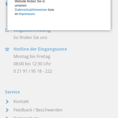
Website finden Sie in
Jobcenter Remscheid
unseren
Datenschutzhinweisen
bzw.
Bismarckstraße 8-10
im
Impressum
.
42853 Remscheid
Wegbeschreibung
So finden Sie uns
Hotline der Eingangszone
Montag bis Freitag
08:00 bis 12:30 Uhr
0 21 91 / 95 18 - 222
Service
Kontakt
Feedback / Beschwerden