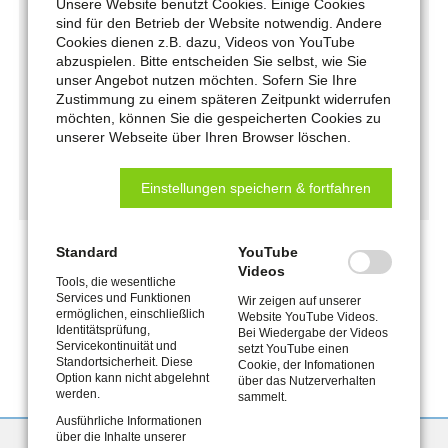
Unsere Website benutzt Cookies. Einige Cookies
sind für den Betrieb der Website notwendig. Andere
Cookies dienen z.B. dazu, Videos von YouTube
abzuspielen. Bitte entscheiden Sie selbst, wie Sie
unser Angebot nutzen möchten. Sofern Sie Ihre
Zustimmung zu einem späteren Zeitpunkt widerrufen
Arbeiten im Jobcenter
möchten, können Sie die gespeicherten Cookies zu
unserer Webseite über Ihren Browser löschen.
MEHR ERFAHREN
Einstellungen speichern & fortfahren
Standard
YouTube
Videos
Tools, die wesentliche
Services und Funktionen
Wir zeigen auf unserer
ermöglichen, einschließlich
Website YouTube Videos.
Identitätsprüfung,
Bei Wiedergabe der Videos
Servicekontinuität und
setzt YouTube einen
Standortsicherheit. Diese
Cookie, der Infomationen
Option kann nicht abgelehnt
über das Nutzerverhalten
werden.
sammelt.
Ausführliche Informationen
über die Inhalte unserer