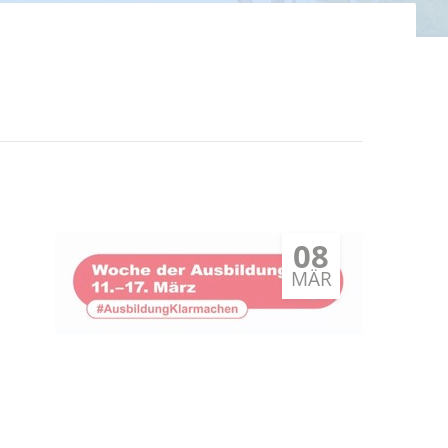
08
MÄR