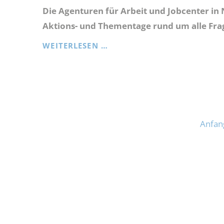
Die Agenturen für Arbeit und Jobcenter in
Aktions- und Thementage rund um alle Frag
NRW
WEITERLESEN …
AKTIONSTAGE
„QUALIFIZIERUNG
IN
DER
TRANSFORMATION“
2023
Anfan