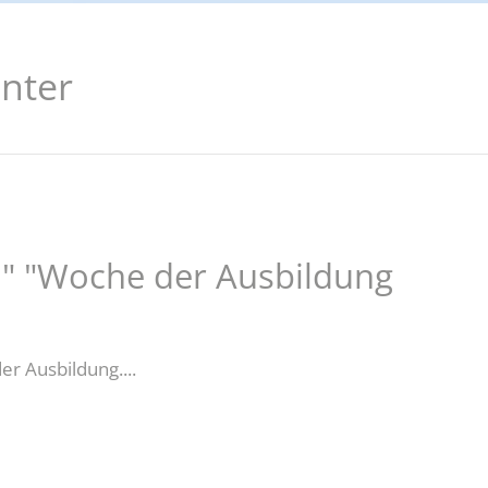
dung
Jobcenter-App
nter
Vorabprüfung Mietangebot
n!" "Woche der Ausbildung
r Ausbildung....