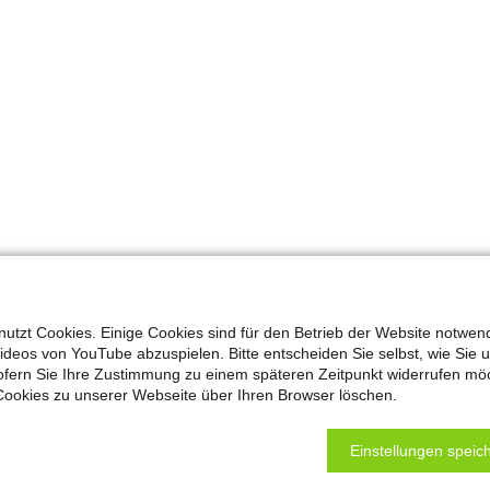
utzt Cookies. Einige Cookies sind für den Betrieb der Website notwen
m BZI
Videos von YouTube abzuspielen. Bitte entscheiden Sie selbst, wie Sie 
fern Sie Ihre Zustimmung zu einem späteren Zeitpunkt widerrufen mö
Cookies zu unserer Webseite über Ihren Browser löschen.
rtschaft Bergisches Land präsentiert die
iterbildung in den Berufen der Metall- und
Einstellungen speich