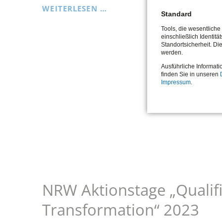
TAGE
WEITERLESEN …
Standard
DER
Tools, die wesentlich
OFFENEN
einschließlich Identitä
Standortsicherheit. Di
TÜR
werden.
BEIM
Ausführliche Informati
BZI
finden Sie in unseren
Impressum
.
NRW Aktionstage „Qualifi
Transformation“ 2023