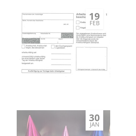
19
FEB
30
JAN