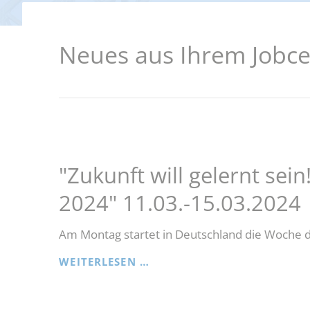
darfe, Erstausstattungen und Schulbücher
Förderung beruflicher Weiterbil
g und Teilhabe
Neues aus Ihrem Jobce
Weitere Fördermöglichkeiten
"Zukunft will gelernt sei
2024" 11.03.-15.03.2024
Am Montag startet in Deutschland die Woche de
"ZUKUNFT
WEITERLESEN …
WILL
GELERNT