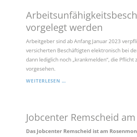
SEIN!"
"WOCHE
Arbeitsunfähigkeitsbesc
DER
vorgelegt werden
AUSBILDUNG
2024"
Arbeitgeber sind ab Anfang Januar 2023 verpfli
11.03.-15.03.2024
versicherten Beschäftigten elektronisch bei 
dann lediglich noch „krankmelden“, die Pflicht 
vorgesehen.
ARBEITSUNFÄHIGKEITSBES
WEITERLESEN …
MUSS
WEITERHIN
VORGELEGT
WERDEN
Jobcenter Remscheid am
Das Jobcenter Remscheid ist am Rosenmont