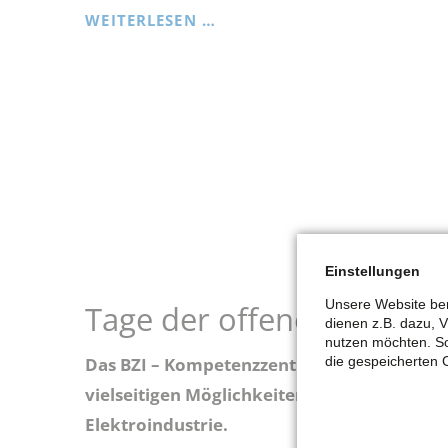
JOBCENTER
WEITERLESEN …
REMSCHEID
AM
ROSENMONTAG
GESCHLOSSEN
Einstellungen
Unsere Website ben
Tage der offenen Tür bei
dienen z.B. dazu, 
nutzen möchten. So
die gespeicherten 
Das BZI – Kompetenzzentrum Technik und Wi
vielseitigen Möglichkeiten der Aus- und We
Elektroindustrie.